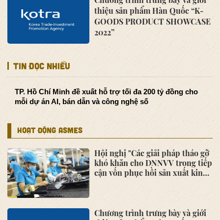
thiệu sản phẩm Hàn Quốc “K-
GOODS PRODUCT SHOWCASE
2022”
Tin đọc nhiều
TP. Hồ Chí Minh đề xuất hỗ trợ tối đa 200 tỷ đồng cho
mỗi dự án AI, bán dẫn và công nghệ số
HOẠT ĐỘNG ASMES
Hội nghị "Các giải pháp tháo gỡ
khó khăn cho DNNVV trong tiếp
cận vốn phục hồi sản xuất kinh
doanh"
Chương trình trưng bày và giới