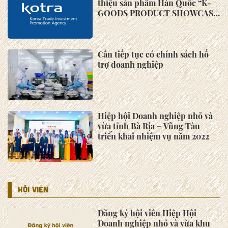
thiệu sản phẩm Hàn Quốc “K-
GOODS PRODUCT SHOWCASE
2022”
Cần tiếp tục có chính sách hỗ
trợ doanh nghiệp
Hiệp hội Doanh nghiệp nhỏ và
vừa tỉnh Bà Rịa – Vũng Tàu
triển khai nhiệm vụ năm 2022
HỘI VIÊN
Đăng ký hội viên Hiệp Hội
Doanh nghiệp nhỏ và vừa khu