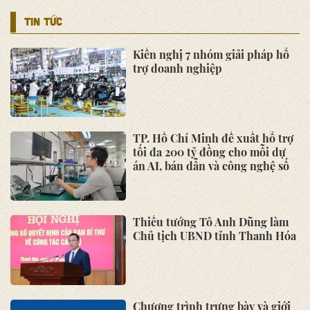
TIN TỨC
Kiến nghị 7 nhóm giải pháp hỗ
trợ doanh nghiệp
TP. Hồ Chí Minh đề xuất hỗ trợ
tối đa 200 tỷ đồng cho mỗi dự
án AI, bán dẫn và công nghệ số
Thiếu tướng Tô Anh Dũng làm
Chủ tịch UBND tỉnh Thanh Hóa
Chương trình trưng bày và giới