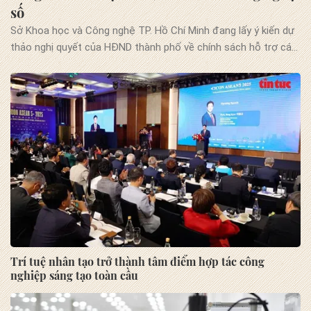
số
Sở Khoa học và Công nghệ TP. Hồ Chí Minh đang lấy ý kiến dự
thảo nghị quyết của HĐND thành phố về chính sách hỗ trợ các
dự án sản xuất sản phẩm công nghệ số trọng điểm, nghiên
cứu và phát triển (R&D), thiết kế, sản xuất, đóng gói, kiểm thử
chip bán dẫn và xây dựng trung tâm dữ liệu trí tuệ nhân tạo
(AI). Điểm đáng chú ý là mỗi dự án đủ điều kiện có thể được
hỗ trợ trực tiếp tối đa 200 tỷ đồng.
Trí tuệ nhân tạo trở thành tâm điểm hợp tác công
nghiệp sáng tạo toàn cầu