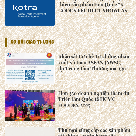
thiệu sản phẩm Hàn Quốc “K-
GOODS PRODUCT SHOWCASE
2022”
CƠ HỘI GIAO THƯƠNG
Khảo sát Cơ chế Tự chứng nhận
xuất xứ toàn ASEAN (AWSC) -
do Trung tâm Thương mại Quốc
tế (ITC) phối hợp cùng Ban Thư
ký ASEAN (ASEC) triển khai
Hơn 350 doanh nghiệp tham dự
Triển lãm Quốc tế HCMC
FOODEX 2025
Thư ngỏ cũng cấp các sản phẩm