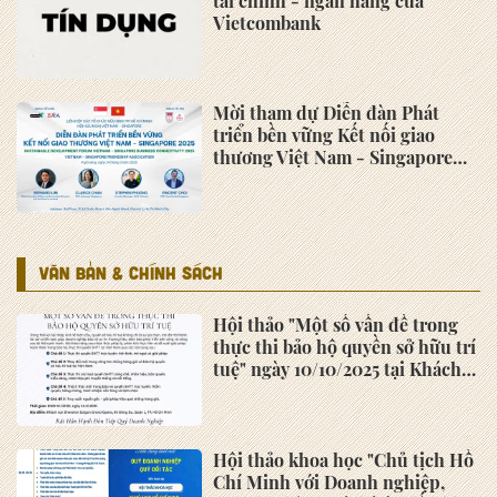
tài chính - ngân hàng của
Vietcombank
Mời tham dự Diễn đàn Phát
triển bền vững Kết nối giao
thương Việt Nam - Singapore
2025
VĂN BẢN & CHÍNH SÁCH
Hội thảo "Một số vấn đề trong
thực thi bảo hộ quyền sở hữu trí
tuệ" ngày 10/10/2025 tại Khách
sạn Sheraton Saigon Grand
Opera
Hội thảo khoa học "Chủ tịch Hồ
Chí Minh với Doanh nghiệp,