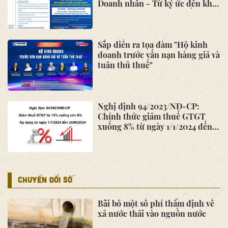
Doanh nhân - Từ ký ức đến khát
vọng vươn mình kiến quốc"
ngày 01/10/2025
Sắp diễn ra tọa đàm "Hộ kinh
doanh trước vấn nạn hàng giả và
tuân thủ thuế"
Nghị định 94/2023/NĐ-CP:
Chính thức giảm thuế GTGT
xuống 8% từ ngày 1/1/2024 đến
30/06/2024
CHUYỂN ĐỔI SỐ
Bãi bỏ một số phí thẩm định về
xả nước thải vào nguồn nước