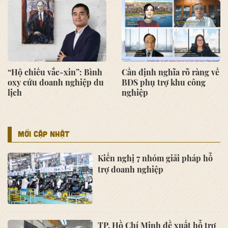
“Hộ chiếu vắc-xin”: Bình
Cần định nghĩa rõ ràng về
oxy cứu doanh nghiệp du
BĐS phụ trợ khu công
lịch
nghiệp
MỚI CẬP NHẬT
Kiến nghị 7 nhóm giải pháp hỗ
trợ doanh nghiệp
TP. Hồ Chí Minh đề xuất hỗ trợ