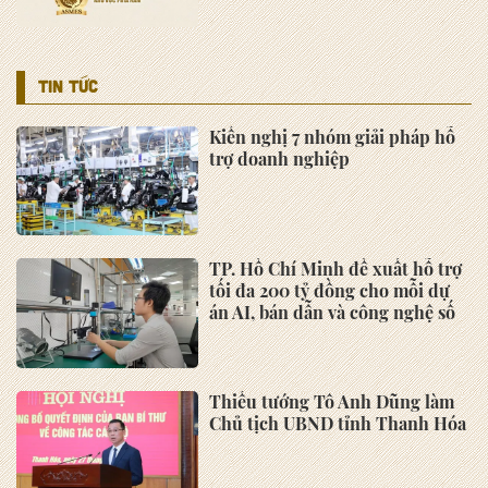
trưởng cao hàng đầu thế giới
Chính phủ thông qua nội dung
dự thảo về một số cơ chế, chính
sách tháo gỡ khó khăn, vướng
mắc trong thi hành Luật Đất đai
Xem thêm
HOẠT ĐỘNG ASMES
Hội nghị "Các giải pháp tháo gỡ
khó khăn cho DNNVV trong tiếp
cận vốn phục hồi sản xuất kinh
doanh"