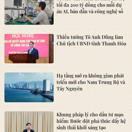
tối đa 200 tỷ đồng cho mỗi dự
án AI, bán dẫn và công nghệ số
Thiếu tướng Tô Anh Dũng làm
Chủ tịch UBND tỉnh Thanh Hóa
Hạ tầng mở ra không gian phát
triển mới cho Nam Trung Bộ và
Tây Nguyên
Khung pháp lý cho đầu tư mạo
hiểm: Bước đột phá thúc đẩy hệ
sinh thái khởi sáng tạo