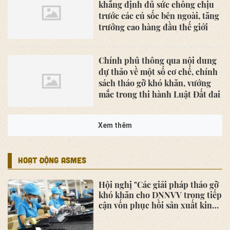
khẳng định đủ sức chống chịu
trước các cú sốc bên ngoài, tăng
trưởng cao hàng đầu thế giới
Chính phủ thông qua nội dung
dự thảo về một số cơ chế, chính
sách tháo gỡ khó khăn, vướng
mắc trong thi hành Luật Đất đai
Khi người Việt ‘chạm’ vào nền
kinh tế không tiền mặt
Ngành chăn nuôi chuyển mình
mạnh nhờ công nghệ hiện đại