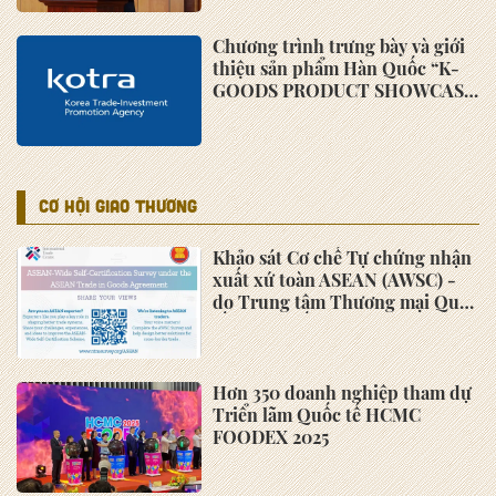
Chương trình trưng bày và giới
thiệu sản phẩm Hàn Quốc “K-
GOODS PRODUCT SHOWCASE
2022”
Cần tiếp tục có chính sách hỗ
trợ doanh nghiệp
Hiệp hội Doanh nghiệp nhỏ và
vừa tỉnh Bà Rịa – Vũng Tàu
triển khai nhiệm vụ năm 2022
HỘI VIÊN
Đăng ký hội viên Hiệp Hội