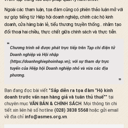
Ngoài các tham luận, tọa đàm cũng có phiên thảo luận mở với
sự góp tiếng từ Hiệp hội doanh nghiệp, chính các hộ kinh
doanh, cửa hàng bán lẻ, tiểu thương truyền thống… nhằm tạo
đối thoại hai chiều, thực chất giữa chính sách và thực tiễn.
Chương trình sẽ được phát trực tiếp trên Tạp chí điện tử
Doanh nghiệp và Hội nhập
(https://doanhnghiephoinhap.vn); với sự tham dự trực
tuyến của Hiệp hội Doanh nghiệp nhỏ và vừa các địa
phương.
Bạn đang đọc bài viết
"Sắp diễn ra tọa đàm "Hộ kinh
doanh trước vấn nạn hàng giả và tuân thủ thuế""
tại
chuyên mục
VĂN BẢN & CHÍNH SÁCH
. Mọi thông tin chi
tiết xin liên hệ số hotline
(028) 3838 5568
hoặc gửi email
về địa chỉ
info@asmes.org.vn
.