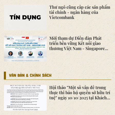
Doanh nghiệp nhỏ và vừa khu
vực phía Nam
Quyền lợi của hội viên Hiệp Hội
Doanh nghiệp nhỏ và vừa khu
vực phía Nam
Lĩnh vực và phạm vi hoạt động
của Hiệp Hội Doanh nghiệp nhỏ
và vừa khu vực phía Nam
Điều kiện trở thành hội viên
Hiệp Hội Doanh nghiệp nhỏ và
vừa khu vực phía Nam