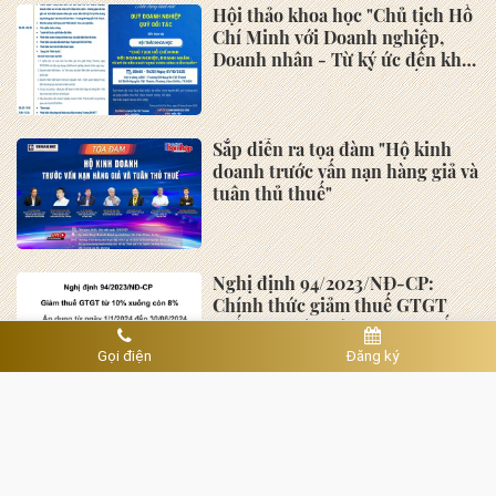
TIN TỨC
Kiến nghị 7 nhóm giải pháp hỗ
trợ doanh nghiệp
TP. Hồ Chí Minh đề xuất hỗ trợ
tối đa 200 tỷ đồng cho mỗi dự
án AI, bán dẫn và công nghệ số
Gọi điện
Đăng ký
Thiếu tướng Tô Anh Dũng làm
Chủ tịch UBND tỉnh Thanh Hóa