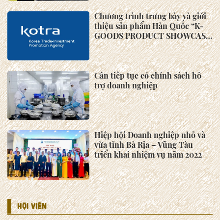
Trí tuệ nhân tạo trở thành tâm
điểm hợp tác công nghiệp sáng
tạo toàn cầu
Xây dựng ĐBSCL năng động,
xanh và bền vững
Cơ hội mới cho dệt may Việt
Nam tại hội chợ SIUF Vietnam
2025