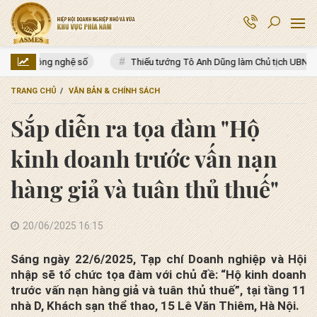
Thiếu tướng Tô Anh Dũng làm Chủ tịch UBND tỉnh Thanh Hóa
Hạ
TRANG CHỦ
VĂN BẢN & CHÍNH SÁCH
Sắp diễn ra tọa đàm "Hộ
kinh doanh trước vấn nạn
hàng giả và tuân thủ thuế"
20/06/2025 16:15
Sáng ngày 22/6/2025, Tạp chí Doanh nghiệp và Hội
nhập sẽ tổ chức tọa đàm với chủ đề: “Hộ kinh doanh
trước vấn nạn hàng giả và tuân thủ thuế”, tại tầng 11
nhà D, Khách sạn thể thao, 15 Lê Văn Thiêm, Hà Nội.