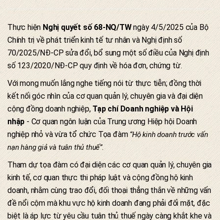
Thực hiện
Nghị quyết số 68-NQ/TW
ngày 4/5/2025 của Bộ
Chính trị về phát triển kinh tế tư nhân và Nghị định số
70/2025/NĐ-CP sửa đổi, bổ sung một số điều của Nghị định
số 123/2020/NĐ-CP quy định về hóa đơn, chứng từ.
Với mong muốn lắng nghe tiếng nói từ thực tiễn; đồng thời
kết nối góc nhìn của cơ quan quản lý, chuyên gia và đại diện
cộng đồng doanh nghiệp,
Tạp chí Doanh nghiệp và Hội
nhập
- Cơ quan ngôn luận của Trung ương Hiệp hội Doanh
nghiệp nhỏ và vừa tổ chức Tọa đàm
“Hộ kinh doanh trước vấn
nạn hàng giả và tuân thủ thuế”.
Tham dự tọa đàm có đại diện các cơ quan quản lý, chuyên gia
kinh tế, cơ quan thực thi pháp luật và cộng đồng hộ kinh
doanh, nhằm cùng trao đổi, đối thoại thẳng thắn về những vấn
đề nổi cộm mà khu vực hộ kinh doanh đang phải đối mặt, đặc
biệt là áp lực từ yêu cầu tuân thủ thuế ngày càng khắt khe và