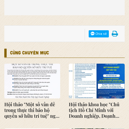
Chia sẻ
CÙNG CHUYÊN MỤC
Hội thảo "Một số vấn đề
Hội thảo khoa học "Chủ
trong thực thi bảo hộ
tịch Hồ Chí Minh với
quyền sở hữu trí tuệ" ngày
Doanh nghiệp, Doanh
10/10/2025 tại Khách sạn
nhân - Từ ký ức đến khát
Sheraton Saigon Grand
vọng vươn mình kiến