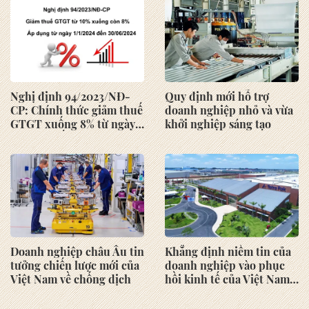
Opera
quốc" ngày 01/10/2025
Nghị định 94/2023/NĐ-
Quy định mới hỗ trợ
CP: Chính thức giảm thuế
doanh nghiệp nhỏ và vừa
GTGT xuống 8% từ ngày
khởi nghiệp sáng tạo
1/1/2024 đến 30/06/2024
Doanh nghiệp châu Âu tin
Khẳng định niềm tin của
tưởng chiến lược mới của
doanh nghiệp vào phục
Việt Nam về chống dịch
hồi kinh tế của Việt Nam
sau đại dịch