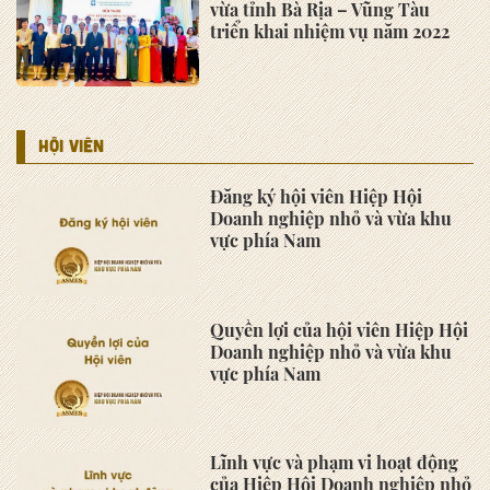
nghiệp nhỏ và vừa khu vực phía
Nam
Hiệp hội Thương mại Quốc tế
Malaysia mong muốn tìm kiếm
đối tác trong ASMES
ASMES tiếp đoàn GAMA Hàn
Quốc: Cơ hội hợp tác trong
ngành công nghiệp phụ trợ xe ô
tô
Hội thảo "Một số vấn đề trong
thực thi bảo hộ quyền sở hữu trí
tuệ" ngày 10/10/2025 tại Khách
sạn Sheraton Saigon Grand
Opera