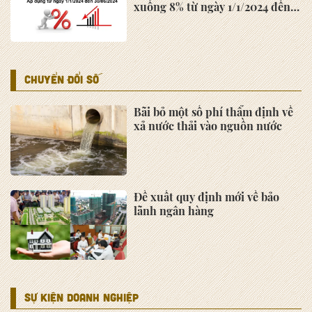
TP. Hồ Chí Minh đề xuất hỗ trợ
tối đa 200 tỷ đồng cho mỗi dự
án AI, bán dẫn và công nghệ số
Thiếu tướng Tô Anh Dũng làm
Chủ tịch UBND tỉnh Thanh Hóa
Chương trình trưng bày và giới
thiệu sản phẩm Hàn Quốc “K-
GOODS PRODUCT SHOWCASE
2022”
CƠ HỘI GIAO THƯƠNG
Khảo sát Cơ chế Tự chứng nhận