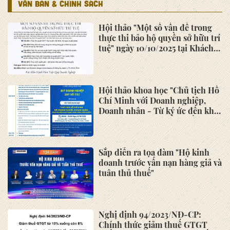
Lĩnh vực và phạm vi hoạt động
của Hiệp Hội Doanh nghiệp nhỏ
và vừa khu vực phía Nam
Điều kiện trở thành hội viên
Hiệp Hội Doanh nghiệp nhỏ và
vừa khu vực phía Nam
TIN TỨC
Kiến nghị 7 nhóm giải pháp hỗ
trợ doanh nghiệp