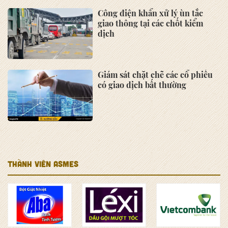
xuất xứ toàn ASEAN (AWSC) -
do Trung tâm Thương mại Quốc
tế (ITC) phối hợp cùng Ban Thư
ký ASEAN (ASEC) triển khai
Hơn 350 doanh nghiệp tham dự
Triển lãm Quốc tế HCMC
FOODEX 2025
Thư ngỏ cũng cấp các sản phẩm
tài chính - ngân hàng của
Vietcombank
Mời tham dự Diễn đàn Phát
triển bền vững Kết nối giao
thương Việt Nam - Singapore
2025