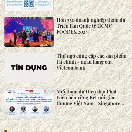
Hiệp hội Doanh nghiệp nhỏ và
vừa tỉnh Bà Rịa – Vũng Tàu
triển khai nhiệm vụ năm 2022
HỘI VIÊN
Đăng ký hội viên Hiệp Hội
Doanh nghiệp nhỏ và vừa khu
vực phía Nam
Quyền lợi của hội viên Hiệp Hội
Doanh nghiệp nhỏ và vừa khu
vực phía Nam