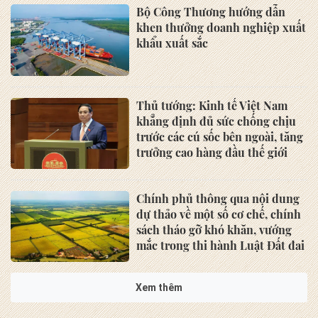
Bộ Công Thương hướng dẫn
khen thưởng doanh nghiệp xuất
khẩu xuất sắc
Thủ tướng: Kinh tế Việt Nam
khẳng định đủ sức chống chịu
trước các cú sốc bên ngoài, tăng
trưởng cao hàng đầu thế giới
Chính phủ thông qua nội dung
dự thảo về một số cơ chế, chính
sách tháo gỡ khó khăn, vướng
mắc trong thi hành Luật Đất đai
Điều kiện cấp Giấy chứng nhận
doanh nghiệp khoa học và công