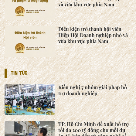
Hội thảo khoa học "Chủ tịch Hồ
Chí Minh với Doanh nghiệp,
Doanh nhân - Từ ký ức đến khát
vọng vươn mình kiến quốc"
ngày 01/10/2025
LATVIA mong muốn tìm đối tác
hợp tác trong lĩnh vực dược và
cơ khí tại ASMES
TTC AgriS mong muốn được hỗ
trợ các thành viên VINASME
chuyển đổi số