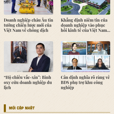
Doanh nghiệp châu Âu tin
Khẳng định niềm tin của
tưởng chiến lược mới của
doanh nghiệp vào phục
Việt Nam về chống dịch
hồi kinh tế của Việt Nam
sau đại dịch
“Hộ chiếu vắc-xin”: Bình
Cần định nghĩa rõ ràng về
oxy cứu doanh nghiệp du
BĐS phụ trợ khu công
lịch
nghiệp
MỚI CẬP NHẬT