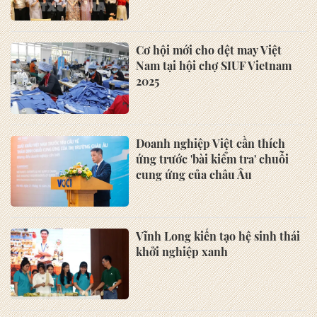
Cơ hội mới cho dệt may Việt
Nam tại hội chợ SIUF Vietnam
2025
Doanh nghiệp Việt cần thích
ứng trước 'bài kiểm tra' chuỗi
cung ứng của châu Âu
Vĩnh Long kiến tạo hệ sinh thái
khởi nghiệp xanh