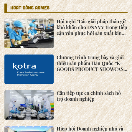
nghệ
Phiên họp Ban Chấp hành về
việc góp ý, xây dựng Dự thảo
Quy chế các Ban chuyên môn
trực thuộc Hiệp hội Doanh
nghiệp nhỏ và vừa khu vực phía
Nam
Khảo sát Cơ chế Tự chứng nhận
xuất xứ toàn ASEAN (AWSC) -
do Trung tâm Thương mại Quốc
tế (ITC) phối hợp cùng Ban Thư
ký ASEAN (ASEC) triển khai
Thư chúc mừng kỷ niệm Ngày
Doanh nhân Việt Nam 13-10 của
Chủ tịch Hiệp hội Doanh