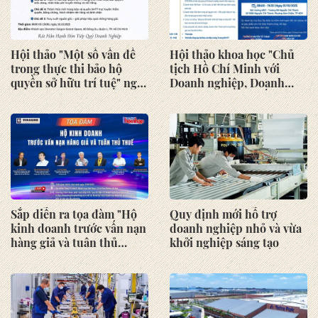
Hội thảo "Một số vấn đề
Hội thảo khoa học "Chủ
trong thực thi bảo hộ
tịch Hồ Chí Minh với
quyền sở hữu trí tuệ" ngày
Doanh nghiệp, Doanh
10/10/2025 tại Khách sạn
nhân - Từ ký ức đến khát
Sheraton Saigon Grand
vọng vươn mình kiến
Opera
quốc" ngày 01/10/2025
Sắp diễn ra tọa đàm "Hộ
Quy định mới hỗ trợ
kinh doanh trước vấn nạn
doanh nghiệp nhỏ và vừa
hàng giả và tuân thủ
khởi nghiệp sáng tạo
thuế"