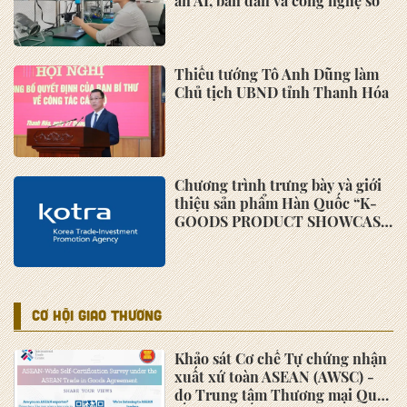
Xem thêm
HOẠT ĐỘNG ASMES
Hội nghị "Các giải pháp tháo gỡ
khó khăn cho DNNVV trong tiếp
cận vốn phục hồi sản xuất kinh
doanh"
Chương trình trưng bày và giới
thiệu sản phẩm Hàn Quốc “K-
GOODS PRODUCT SHOWCASE
2022”
Cần tiếp tục có chính sách hỗ
trợ doanh nghiệp