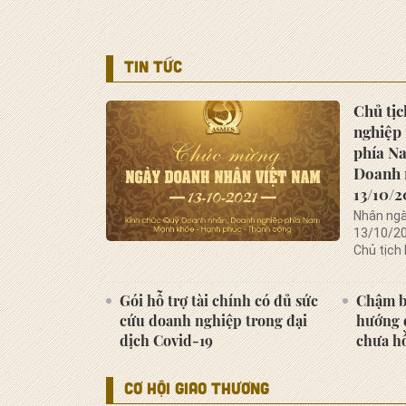
TIN TỨC
Chủ tị
nghiệp 
phía N
Doanh 
13/10/2
Nhân ngà
13/10/20
Chủ tịch
và vừa k
mừng đế
Gói hỗ trợ tài chính có đủ sức
Chậm b
Doanh ng
cứu doanh nghiệp trong đại
hướng d
Hội viên 
vừa khu 
dịch Covid-19
chưa hồ
CƠ HỘI GIAO THƯƠNG