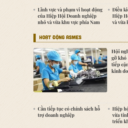
Lĩnh vực và phạm vi hoạt động
Điều ki
của Hiệp Hội Doanh nghiệp
Hiệp H
nhỏ và vừa khu vực phía Nam
và vừa
HOẠT ĐỘNG ASMES
Hội ngh
gỡ khó
tiếp cậ
kinh d
Cần tiếp tục có chính sách hỗ
Hiệp h
trợ doanh nghiệp
vừa tỉn
triển 