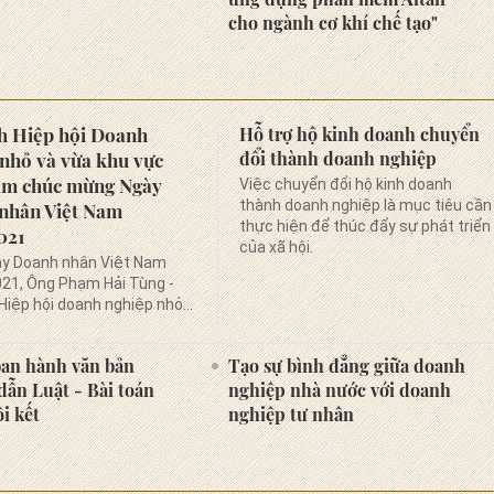
cho ngành cơ khí chế tạo"
ch Hiệp hội Doanh
Hỗ trợ hộ kinh doanh chuyển
đổi thành doanh nghiệp
nhỏ và vừa khu vực
am chúc mừng Ngày
Việc chuyển đổi hộ kinh doanh
thành doanh nghiệp là mục tiêu cần
nhân Việt Nam
thực hiện để thúc đẩy sự phát triển
021
của xã hội.
y Doanh nhân Việt Nam
21, Ông Phạm Hải Tùng -
 Hiệp hội doanh nghiệp nhỏ
hu vực phía Nam gửi lời chúc
n các Quý Doanh nhân,
an hành văn bản
Tạo sự bình đẳng giữa doanh
hiệp Việt Nam và các Quý
ẫn Luật - Bài toán
nghiệp nhà nước với doanh
Hiệp hội doanh nghiệp nhỏ và
vực phía Nam
i kết
nghiệp tư nhân