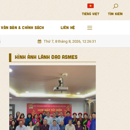
TIẾNG VIỆT
TÌM KIẾM
VĂN BẢN & CHÍNH SÁCH
LIÊN HỆ
Thứ 7, 8 tháng 8, 2026, 12:26:33
riển mới cho Nam Trung Bộ và Tây Nguyên
Khung pháp lý cho đầu tư 
HÌNH ẢNH LÃNH ĐẠO ASMES