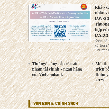
Khảo s
nhận x
(AWSC)
Thương 
hợp cù
(ASEC) 
Khảo sát
xứ toàn 
Thương m
cùng Ban
đang tri
Thư ngỏ cũng cấp các sản
Mời th
từ cộng 
phẩm tài chính - ngân hàng
triển b
khu vực.
của Vietcombank
thương
2025
VĂN BẢN & CHÍNH SÁCH