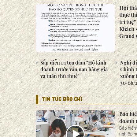
Hội thả
thực th
trí tuệ
Khách 
Grand 
Sắp diễn ra tọa đàm "Hộ kinh
Nghị đ
doanh trước vấn nạn hàng giả
Chính 
và tuân thủ thuế"
xuống 8
30/06/
TIN TỨC BÁO CHÍ
Bảo hiể
doanh 
Bảo hiểm
nghiệp h