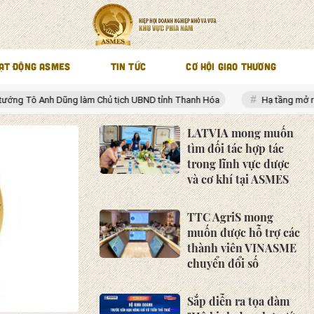
ẠT ĐỘNG ASMES
TIN TỨC
CƠ HỘI GIAO THƯƠNG
làm Chủ tịch UBND tỉnh Thanh Hóa
Hạ tầng mở ra không gian phát t
LATVIA mong muốn
tìm đối tác hợp tác
trong lĩnh vực dược
và cơ khí tại ASMES
TTC AgriS mong
muốn được hỗ trợ các
thành viên VINASME
chuyển đổi số
Sắp diễn ra tọa đàm