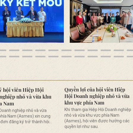
Hơn 350 doanh
nghiệp tham dự
Triển lãm Quốc tế
HCMC FOODEX 2025
Thư ngỏ cũng cấp các
sản phẩm tài chính -
ngân hàng của
Vietcombank
Mời tham dự Diễn
đàn Phát triển bền
vững Kết nối giao
 hội viên Hiệp Hội
Quyền lợi của hội viên Hiệp
thương Việt Nam -
Hội Doanh nghiệp nhỏ và vừa
nghiệp nhỏ và vừa khu
Singapore 2025
khu vực phía Nam
ía Nam
Khi tham gia Hiệp Hội Doanh nghiệp
 Doanh nghiệp nhỏ và vừa
Hiệp hội Doanh
nhỏ và vừa khu vực phía Nam
phía Nam (Asmes) xin cung
nghiệp nhỏ và vừa
(Asmes), hội viên được hưởng các
đơn đăng ký trở thành hội
quyền lợi như sau.
khu vực phía Nam tổ