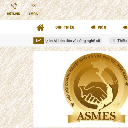
HOTLINE
EMAIL
GIỚI THIỆU
HỘI VIÊN
HO
ho mỗi dự án AI, bán dẫn và công nghệ số
Thiếu tướng Tô Anh Dũng 