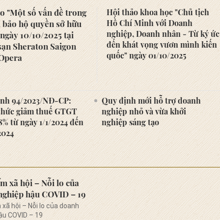
o "Một số vấn đề trong
Hội thảo khoa học "Chủ tịch
Hồ Chí Minh với Doanh
i bảo hộ quyền sở hữu
nghiệp, Doanh nhân - Từ ký ức
" ngày 10/10/2025 tại
đến khát vọng vươn mình kiến
sạn Sheraton Saigon
quốc" ngày 01/10/2025
Opera
ịnh 94/2023/NĐ-CP:
Quy định mới hỗ trợ doanh
thức giảm thuế GTGT
nghiệp nhỏ và vừa khởi
% từ ngày 1/1/2024 đến
nghiệp sáng tạo
2024
m xã hội – Nỗi lo của
nghiệp hậu COVID – 19
 xã hội – Nỗi lo của doanh
ậu COVID – 19