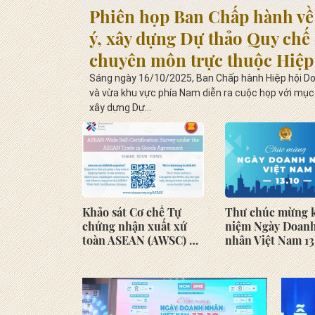
Họp mặt tấ
Phiên họp Ban Chấp hành về 
Ký kết hợp tác với VUCC
Ngọ 2026
ý, xây dựng Dự thảo Quy chế
chuyên môn trực thuộc Hiệp
Doanh nghiệp nhỏ và vừa kh
Sáng ngày 16/10/2025, Ban Chấp hành Hiệp hội D
và vừa khu vực phía Nam diễn ra cuộc họp với mục 
phía Nam
xây dựng Dự...
Khảo sát Cơ chế Tự
Thư chúc mừng 
chứng nhận xuất xứ
niệm Ngày Doan
toàn ASEAN (AWSC) -
nhân Việt Nam 13
do Trung tâm Thương
của Chủ tịch Hiệ
mại Quốc tế (ITC) phối
Doanh nghiệp nh
hợp cùng Ban Thư ký
vừa khu vực phí
ASEAN (ASEC) triển
khai