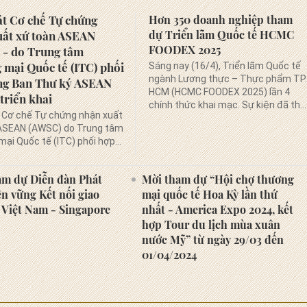
át Cơ chế Tự chứng
Hơn 350 doanh nghiệp tham
dự Triển lãm Quốc tế HCMC
uất xứ toàn ASEAN
FOODEX 2025
 - do Trung tâm
mại Quốc tế (ITC) phối
Sáng nay (16/4), Triển lãm Quốc tế
ngành Lương thực – Thực phẩm TP.
ng Ban Thư ký ASEAN
HCM (HCMC FOODEX 2025) lần 4
triển khai
chính thức khai mạc. Sự kiện đã thu
 Cơ chế Tự chứng nhận xuất
hút hơn 350 doanh...
ASEAN (AWSC) do Trung tâm
ại Quốc tế (ITC) phối hợp
 Thư ký ASEAN (ASEC) hiện
ển khai nhằm thu thập ý kiến
am dự Diễn đàn Phát
Mời tham dự “Hội chợ thương
đồng doanh nghiệp trong
ền vững Kết nối giao
mại quốc tế Hoa Kỳ lần thứ
 Việt Nam - Singapore
nhất - America Expo 2024, kết
hợp Tour du lịch mùa xuân
nước Mỹ” từ ngày 29/03 đến
01/04/2024