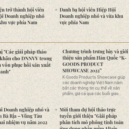
chức thành công Đại
hội lần thứ III (2024 -
ện trở thành hội viên
Danh bạ hội viên Hiệp Hội
2029)
ội Doanh nghiệp nhỏ
Doanh nghiệp nhỏ và vừa khu
 khu vực phía Nam
vực phía Nam
Lễ chuyển giao, tiếp
nhận tổ chức Đảng và
Đảng viên Chi bộ
Hiệp hội Doanh
ị "Các giải pháp tháo
Chương trình trưng bày và giới
nghiệp nhỏ và vừa
thiệu sản phẩm Hàn Quốc “K-
 khăn cho DNNVV trong
khu vực phía Nam
GOODS PRODUCT
n vốn phục hồi sản xuất
ngày 26/09/2024
SHOWCASE 2022”
oanh"
K-Goods Products Showcase giúp
các doanh nghiệp Việt Nam nắm
bắt các thông tin cụ thể về sản
phẩm, giá cả qua các buổi giao
thương trực tuyến cùng nhà sản
xuất...
ội Doanh nghiệp nhỏ và
Mời tham dự hội thảo trực
h Bà Rịa – Vũng Tàu
tuyến giới thiệu "Giải pháp
khai nhiệm vụ năm 2022
phân tích mô phỏng tính toán
ứng dụng phần mềm Altair