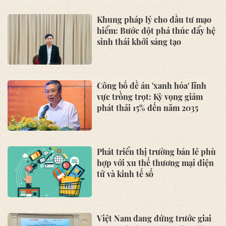
Khung pháp lý cho đầu tư mạo
hiểm: Bước đột phá thúc đẩy hệ
sinh thái khởi sáng tạo
Công bố đề án 'xanh hóa' lĩnh
vực trồng trọt: Kỳ vọng giảm
phát thải 15% đến năm 2035
Phát triển thị trường bán lẻ phù
hợp với xu thế thương mại điện
tử và kinh tế số
Việt Nam đang đứng trước giai