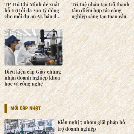
TP. Hồ Chí Minh đề xuất
Trí tuệ nhân tạo trở thành
hỗ trợ tối đa 200 tỷ đồng
tâm điểm hợp tác công
cho mỗi dự án AI, bán dẫn
nghiệp sáng tạo toàn cầu
và công nghệ số
Điều kiện cấp Giấy chứng
nhận doanh nghiệp khoa
học và công nghệ
MỚI CẬP NHẬT
Kiến nghị 7 nhóm giải pháp hỗ
trợ doanh nghiệp