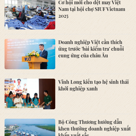
Cơ hội mới cho dệt may Việt
Nam tại hội chợ SIUF Vietnam
2025
Doanh nghiệp Việt cần thích
ứng trước 'bài kiểm tra' chuỗi
cung ứng của châu Âu
Vĩnh Long kiến tạo hệ sinh thái
khởi nghiệp xanh
Bộ Công Thương hướng dẫn
khen thưởng doanh nghiệp xuất
khẩu xuất sắc