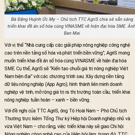
Bà Đặng Huỳnh Ức My – Chủ tịch TTC AgriS chia sẻ sẵn sàng
triển khai đề án số hóa cùng VINASME về hiện đại hóa SME. Ảnh
Ban Mai
Với vị thế “Nhà cung cấp các giải pháp nông nghiệp công nghệ
cao trên nền tảng số hóa và phát triển bền vững”, AgriS mong
muốn triển khai đề án số hóa cùng VINASME về hiện đại hóa
SME. Cụ thể, AgriS sẽ “Kiến tạo chuỗi giá trị nông nghiệp Việt
Nam hiện đại” với các chương trình sau: Xây dựng nền tảng
dữ liệu nông nghiệp (App Agro); hình thành liên minh doanh
nghiệp vệ tinh; mở rộng giá trị ra thị trường toàn cầu; triển khai
nông nghiệp tuần hoàn – xanh – bền vững.
Với đề nghị của TTC AgriS, ông Tô Hoài Nam – Phó Chủ tịch
Thường trực kiêm Tổng Thư ký Hiệp hội Doanh nghiệp nhỏ và
vừa Việt Nam – cho rằng, việc triển khai này sẽ giao Chi hội
Nông nghiệp công nghệ cao của Hiệp hội làm, trong đó, TTC