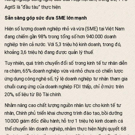
AgriS là “đầu tàu” thực hiện.
Sẵn sàng góp sức đưa SME lớn mạnh
Hiện số lượng doanh nghiệp nhỏ và vừa (SME) tại Việt Nam
đang chiếm gần 98% trong tổng số hơn 940.000 doanh
nghiệp trên cả nước. Với 5,3 triệu hộ kinh doanh, trong đó,
khoảng 3,6 triệu hộ đang được quản lý thuế.
Tuy nhiên, quá trình chuyển đổi số trong kinh tế tư nhân diễn
ra chậm, 65% doanh nghiệp vừa và nhỏ chưa có chiến lược
ứng dụng công nghệ số; tỷ lệ doanh nghiệp tư nhân tham gia
chuỗi cung ứng của doanh nghiệp FDI thấp, chỉ ở mức trên
20%, số liệu từ Bộ Tài chính.
Nhằm nâng cao chất lượng nguồn nhân lực cho kinh tế tư
nhân, Chính phủ triển khai chương trình đào tạo, bồi dưỡng
10.000 giám đốc điều hành; hỗ trợ 1 triệu hộ kinh doanh cá
thể chuyển lên doanh nghiệp, nhằm thực hiện Nghị quyết 68