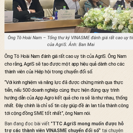
Ông Tô Hoài Nam – Tổng thư ký VINASME đánh giá rất cao uy tí
của AgriS. Ảnh: Ban Mai
Ông Tô Hoài Nam đánh giá rất cao uy tín của AgriS. Ông Nam
cho rằng, AgriS sẽ tạo được một app hiệu quả dành cho các
thành viên của Hiệp hội trong chuyển đổi số.
“Với kinh nghiệm và năng lực đã được chứng minh qua thực
tiễn, nếu 500 doanh nghiệp cùng thực hiện đúng quy trình
hướng dẫn của App Agro kết quả cho ra sẽ là như nhau, thống
nhất. Đây chính là chỉ số tin cậy giúp đề án lan tỏa thành công
tới cộng đồng SME tốt nhất”, ông Nam nói.
Bạn đang đọc bài viết
"TTC AgriS mong muốn được hỗ
trợ các thành viên VINASME chuyển đổi số"
tại chuyên