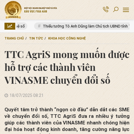
g Tô Anh Dũng làm Chủ tịch UBND tỉnh Thanh Hóa
Hạ tầng mở ra kh
TRANG CHỦ
TIN TỨC
KHOA HỌC CÔNG NGHỆ
TTC AgriS mong muốn được
hỗ trợ các thành viên
VINASME chuyển đổi số
18/07/2025 08:21
Quyết tâm trở thành “ngọn cờ đầu” dẫn dắt các SME
về chuyển đổi số, TTC AgriS đưa ra nhiều ý tưởng
giúp các thành viên của VINASME nhanh chóng hiện
đại hóa hoạt động kinh doanh, tăng cường năng lực