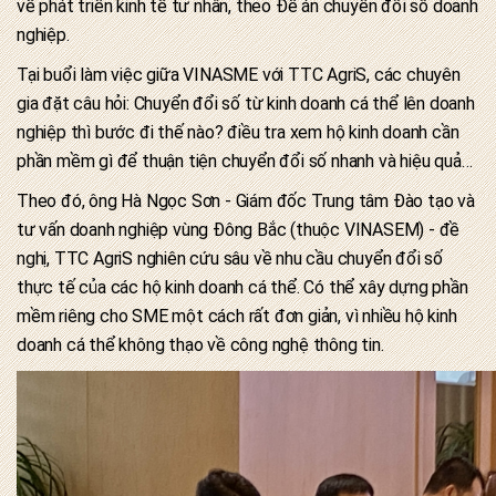
về phát triển kinh tế tư nhân, theo Đề án chuyển đổi số doanh
nghiệp.
Tại buổi làm việc giữa VINASME với TTC AgriS, các chuyên
gia đặt câu hỏi: Chuyển đổi số từ kinh doanh cá thể lên doanh
nghiệp thì bước đi thế nào? điều tra xem hộ kinh doanh cần
phần mềm gì để thuận tiện chuyển đổi số nhanh và hiệu quả…
Theo đó, ông Hà Ngọc Sơn - Giám đốc Trung tâm Đào tạo và
tư vấn doanh nghiệp vùng Đông Bắc (thuộc VINASEM) - đề
nghị, TTC AgriS nghiên cứu sâu về nhu cầu chuyển đổi số
thực tế của các hộ kinh doanh cá thể. Có thể xây dựng phần
mềm riêng cho SME một cách rất đơn giản, vì nhiều hộ kinh
doanh cá thể không thạo về công nghệ thông tin.