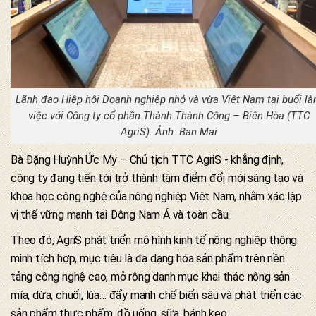
Lãnh đạo Hiệp hội Doanh nghiệp nhỏ và vừa Việt Nam tại buổi l
việc với Công ty cổ phần Thành Thành Công – Biên Hòa (TTC
AgriS). Ảnh: Ban Mai
Bà Đặng Huỳnh Ức My – Chủ tịch TTC AgriS - khẳng định,
công ty đang tiến tới trở thành tâm điểm đổi mới sáng tạo và
khoa học công nghệ của nông nghiệp Việt Nam, nhằm xác lập
vị thế vững mạnh tại Đông Nam Á và toàn cầu.
Theo đó, AgriS phát triển mô hình kinh tế nông nghiệp thông
minh tích hợp, mục tiêu là đa dạng hóa sản phẩm trên nền
tảng công nghệ cao, mở rộng danh mục khai thác nông sản
mía, dừa, chuối, lúa… đẩy mạnh chế biến sâu và phát triển các
sản phẩm thực phẩm, đồ uống, sữa, bánh kẹo.