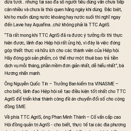
dừa tươi… nhưng tại sao đa số người tiêu dùng vẫn chưa tiếp
cận nhiều và chưa là thói quen hằng ngày khi dùng. Đặc biệt,
khi họ muốn dùng nước khoáng hay nước suối thì nghĩ ngay
đến Lavie hay Aquafina…chứ không phải là TTC AgriS.
“Tôi rất mong khi TTC AgriS đã ra được ý tưởng rồi thì thực
hiện được, lãnh đạo Hiệp hội rất ủng hộ, vì đây là việc đóng
góp thiết thực và hữu ích cho các thành viên của Hiệp hội.
Hãy đóng gói sản phẩm, có thể như một thuê bao trả tiền
dịch vụ mỗi tháng, phần mềm đơn giản nhất, dễ hiểu nhất”, bà
Hương nhấn mạnh.
Ông Nguyễn Quốc Tín – Trưởng Ban kiểm tra VINASME –
cho biết, lãnh đạo Hiệp hội sẽ tạo điều kiện tốt nhất cho TTC
AgriS để triển khai thành công đề án chuyển đổi số cho cộng
đồng SME.
Về phía TTC AgriS, ông Phan Minh Thành – Cố vấn cấp cao
Hội đồng quản trị AgriS - cho biết, thực tế tại các địa phương