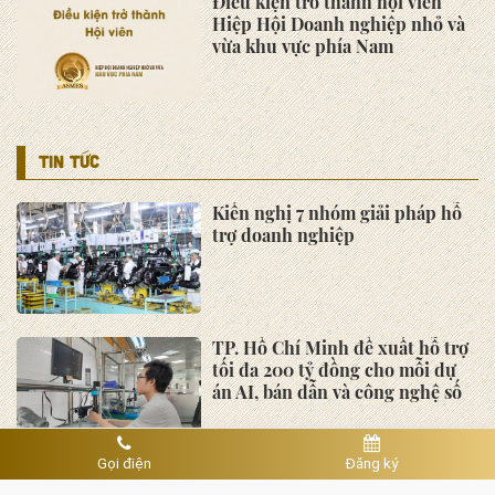
Điều kiện trở thành hội viên
Hiệp Hội Doanh nghiệp nhỏ và
vừa khu vực phía Nam
TIN TỨC
Kiến nghị 7 nhóm giải pháp hỗ
trợ doanh nghiệp
TP. Hồ Chí Minh đề xuất hỗ trợ
tối đa 200 tỷ đồng cho mỗi dự
án AI, bán dẫn và công nghệ số
Gọi điện
Đăng ký
Thiếu tướng Tô Anh Dũng làm