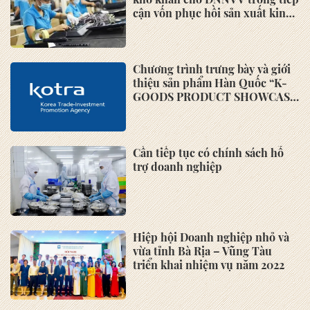
cận vốn phục hồi sản xuất kinh
doanh"
Chương trình trưng bày và giới
thiệu sản phẩm Hàn Quốc “K-
GOODS PRODUCT SHOWCASE
2022”
Cần tiếp tục có chính sách hỗ
trợ doanh nghiệp
Hiệp hội Doanh nghiệp nhỏ và
vừa tỉnh Bà Rịa – Vũng Tàu
triển khai nhiệm vụ năm 2022