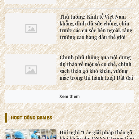
Thủ tướng: Kinh tế Việt Nam
khẳng định đủ sức chống chịu
trước các cú sốc bên ngoài, tăng
trưởng cao hàng đầu thế giới
Chính phủ thông qua nội dung
dự thảo về một số cơ chế, chính
sách tháo gỡ khó khăn, vướng
mắc trong thi hành Luật Đất đai
Xem thêm
HOẠT ĐỘNG ASMES
Hội nghị "Các giải pháp tháo gỡ
khó khăn cho DNNVV trong tiếp