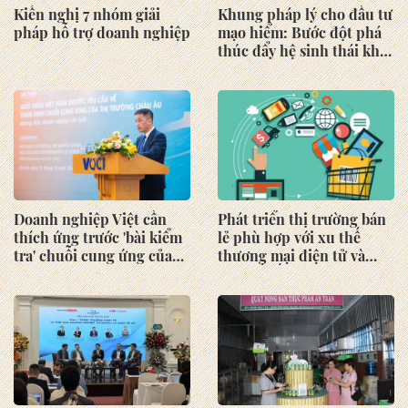
Kiến nghị 7 nhóm giải
Khung pháp lý cho đầu tư
pháp hỗ trợ doanh nghiệp
mạo hiểm: Bước đột phá
thúc đẩy hệ sinh thái khởi
sáng tạo
Doanh nghiệp Việt cần
Phát triển thị trường bán
thích ứng trước 'bài kiểm
lẻ phù hợp với xu thế
tra' chuỗi cung ứng của
thương mại điện tử và
châu Âu
kinh tế số