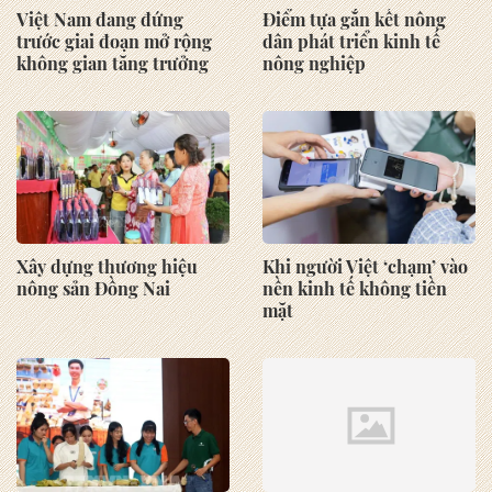
Việt Nam đang đứng
Điểm tựa gắn kết nông
trước giai đoạn mở rộng
dân phát triển kinh tế
không gian tăng trưởng
nông nghiệp
Xây dựng thương hiệu
Khi người Việt ‘chạm’ vào
nông sản Đồng Nai
nền kinh tế không tiền
mặt