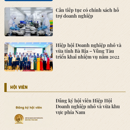
Doanh nhân Việt Nam 13-10 của
Chủ tịch Hiệp hội Doanh
nghiệp nhỏ và vừa khu vực phía
Nam
Hiệp hội Thương mại Quốc tế
Malaysia mong muốn tìm kiếm
đối tác trong ASMES
ASMES tiếp đoàn GAMA Hàn
Quốc: Cơ hội hợp tác trong
ngành công nghiệp phụ trợ xe ô
tô
Hội thảo "Một số vấn đề trong
thực thi bảo hộ quyền sở hữu trí
tuệ" ngày 10/10/2025 tại Khách