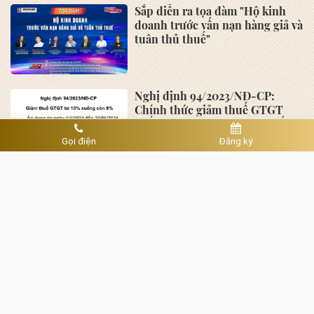
TIN TỨC
Kiến nghị 7 nhóm giải pháp hỗ
trợ doanh nghiệp
TP. Hồ Chí Minh đề xuất hỗ trợ
tối đa 200 tỷ đồng cho mỗi dự
Gọi điện
Đăng ký
án AI, bán dẫn và công nghệ số
Thiếu tướng Tô Anh Dũng làm
Chủ tịch UBND tỉnh Thanh Hóa
Chương trình trưng bày và giới
thiệu sản phẩm Hàn Quốc “K-