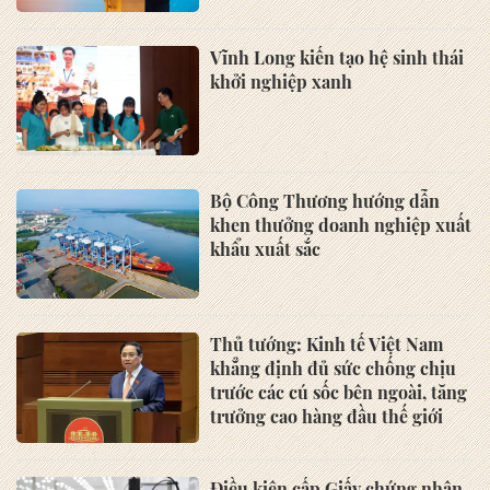
Vĩnh Long kiến tạo hệ sinh thái
khởi nghiệp xanh
Bộ Công Thương hướng dẫn
khen thưởng doanh nghiệp xuất
khẩu xuất sắc
Thủ tướng: Kinh tế Việt Nam
khẳng định đủ sức chống chịu
trước các cú sốc bên ngoài, tăng
trưởng cao hàng đầu thế giới
Điều kiện cấp Giấy chứng nhận