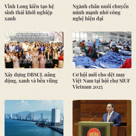
Vĩnh Long kiến tạo hệ
Ngành chăn nuôi chuyển
sinh thái khởi nghiệp
mình mạnh nhờ công
xanh
nghệ hiện đại
Xây dựng ĐBSCL năng
Cơ hội mới cho dệt may
động, xanh và bền vững
Việt Nam tại hội chợ SIUF
Vietnam 2025