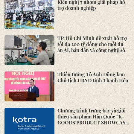
Sắp diễn ra tọa đàm "Hộ kinh
doanh trước vấn nạn hàng giả và
tuân thủ thuế"
Xem thêm
HOẠT ĐỘNG ASMES
Hội nghị "Các giải pháp tháo gỡ
khó khăn cho DNNVV trong tiếp
cận vốn phục hồi sản xuất kinh
doanh"
Chương trình trưng bày và giới
thiệu sản phẩm Hàn Quốc “K-
GOODS PRODUCT SHOWCASE