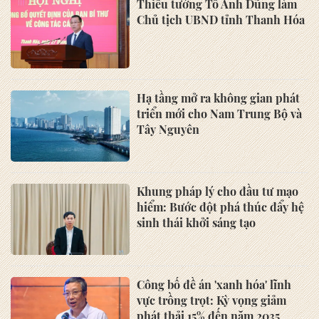
Thiếu tướng Tô Anh Dũng làm
Chủ tịch UBND tỉnh Thanh Hóa
Hạ tầng mở ra không gian phát
triển mới cho Nam Trung Bộ và
Tây Nguyên
Khung pháp lý cho đầu tư mạo
hiểm: Bước đột phá thúc đẩy hệ
sinh thái khởi sáng tạo
Công bố đề án 'xanh hóa' lĩnh
vực trồng trọt: Kỳ vọng giảm
phát thải 15% đến năm 2035