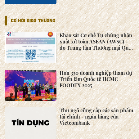
2022”
Cần tiếp tục có chính sách hỗ
trợ doanh nghiệp
Hiệp hội Doanh nghiệp nhỏ và
vừa tỉnh Bà Rịa – Vũng Tàu
triển khai nhiệm vụ năm 2022
HỘI VIÊN
Đăng ký hội viên Hiệp Hội
Doanh nghiệp nhỏ và vừa khu
vực phía Nam