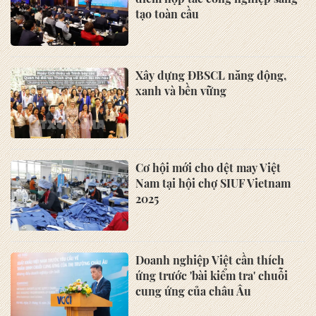
tạo toàn cầu
Xây dựng ĐBSCL năng động,
xanh và bền vững
Cơ hội mới cho dệt may Việt
Nam tại hội chợ SIUF Vietnam
2025
Doanh nghiệp Việt cần thích
ứng trước 'bài kiểm tra' chuỗi
cung ứng của châu Âu