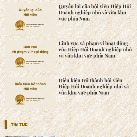
sạn Sheraton Saigon Grand
Opera
Hội thảo khoa học "Chủ tịch Hồ
Chí Minh với Doanh nghiệp,
Doanh nhân - Từ ký ức đến khát
vọng vươn mình kiến quốc"
ngày 01/10/2025
LATVIA mong muốn tìm đối tác
hợp tác trong lĩnh vực dược và
cơ khí tại ASMES
TTC AgriS mong muốn được hỗ
trợ các thành viên VINASME
chuyển đổi số