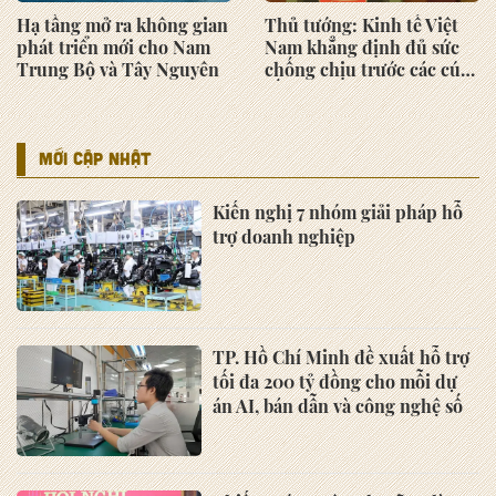
Hạ tầng mở ra không gian
Thủ tướng: Kinh tế Việt
phát triển mới cho Nam
Nam khẳng định đủ sức
Trung Bộ và Tây Nguyên
chống chịu trước các cú
sốc bên ngoài, tăng
trưởng cao hàng đầu thế
giới
MỚI CẬP NHẬT
Kiến nghị 7 nhóm giải pháp hỗ
trợ doanh nghiệp
TP. Hồ Chí Minh đề xuất hỗ trợ
tối đa 200 tỷ đồng cho mỗi dự
án AI, bán dẫn và công nghệ số