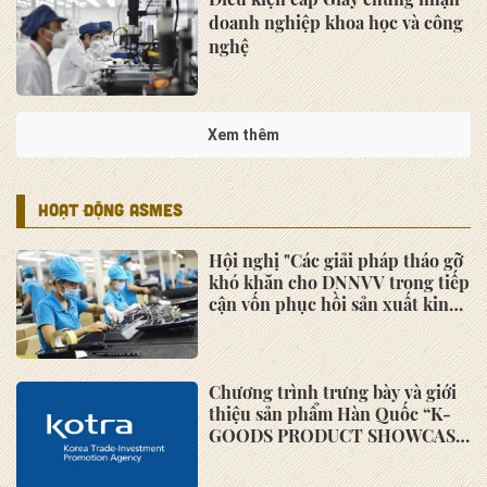
doanh nghiệp khoa học và công
nghệ
Phiên họp Ban Chấp hành về
việc góp ý, xây dựng Dự thảo
Quy chế các Ban chuyên môn
trực thuộc Hiệp hội Doanh
nghiệp nhỏ và vừa khu vực phía
Nam
Khảo sát Cơ chế Tự chứng nhận
xuất xứ toàn ASEAN (AWSC) -
do Trung tâm Thương mại Quốc
tế (ITC) phối hợp cùng Ban Thư
ký ASEAN (ASEC) triển khai
Thư chúc mừng kỷ niệm Ngày