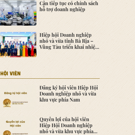
Cần tiếp tục có chính sách
hỗ trợ doanh nghiệp
Hiệp hội Doanh nghiệp
nhỏ và vừa tỉnh Bà Rịa –
Vũng Tàu triển khai nhiệm
vụ năm 2022
HỘI VIÊN
Đăng ký hội viên Hiệp Hội
Doanh nghiệp nhỏ và vừa
khu vực phía Nam
Quyền lợi của hội viên
Hiệp Hội Doanh nghiệp
nhỏ và vừa khu vực phía