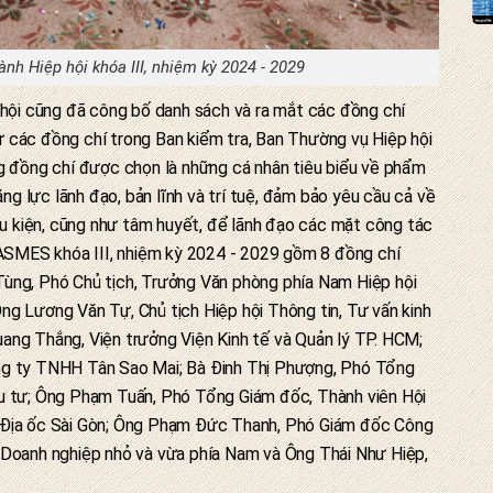
nh Hiệp hội khóa III, nhiệm kỳ 2024 - 2029
 hội cũng đã công bố danh sách và ra mắt các đồng chí
 các đồng chí trong Ban kiểm tra, Ban Thường vụ Hiệp hội
ng đồng chí được chọn là những cá nhân tiêu biểu về phẩm
ăng lực lãnh đạo, bản lĩnh và trí tuệ, đảm bảo yêu cầu cả về
iều kiện, cũng như tâm huyết, để lãnh đạo các mặt công tác
i ASMES khóa III, nhiệm kỳ 2024 - 2029 gồm 8 đồng chí
ùng, Phó Chủ tịch, Trưởng Văn phòng phía Nam Hiệp hội
ng Lương Văn Tự, Chủ tịch Hiệp hội Thông tin, Tư vấn kinh
ang Thắng, Viện trưởng Viện Kinh tế và Quản lý TP. HCM;
ng ty TNHH Tân Sao Mai; Bà Đinh Thị Phượng, Phó Tổng
u tư; Ông Phạm Tuấn, Phó Tổng Giám đốc, Thành viên Hội
 Địa ốc Sài Gòn; Ông Phạm Đức Thanh, Phó Giám đốc Công
 Doanh nghiệp nhỏ và vừa phía Nam và Ông Thái Như Hiệp,