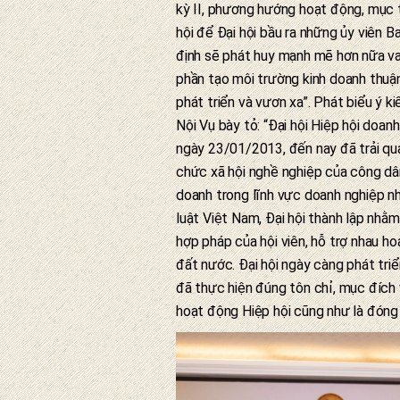
kỳ II, phương hướng hoạt động, mục t
hội để Đại hội bầu ra những ủy viên B
định sẽ phát huy mạnh mẽ hơn nữa vai 
phần tạo môi trường kinh doanh thuận 
phát triển và vươn xa”. Phát biểu ý k
Nội Vụ bày tỏ: “Đại hội Hiệp hội doa
ngày 23/01/2013, đến nay đã trải qua
chức xã hội nghề nghiệp của công dâ
doanh trong lĩnh vực doanh nghiệp n
luật Việt Nam, Đại hội thành lập nhằm
hợp pháp của hội viên, hỗ trợ nhau ho
đất nước. Đại hội ngày càng phát triể
đã thực hiện đúng tôn chỉ, mục đích 
hoạt động Hiệp hội cũng như là đóng 