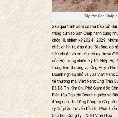
Tập thể Ban Chấp hà
Sau quá trình xem xét và bầu cử, Đại
trúng cử vào Ban Chấp hành cũng như
khóa III, nhiệm kỳ 2024 - 2029. Nhữ
chất chính trị, đạo đức lối sống, có n
tiêu chuẩn và cơ cấu, có uy tín và đ
của Hội trong nhiệm kỳ tới. Hiệp Hộ
trong Ban thường vụ: Ông Phạm Hải T
Doanh nghiệp nhỏ và vừa Việt Nam; Ô
tế thương mại Việt Nam; Ông Trần Qu
Bà Đỗ Thị Kim Chi, Phó Giám đốc Cô
Biên tập Tạp chí Doanh nghiệp và Đầ
đồng quản trị Tổng Công ty Cổ phần
ty Cổ phần Tư vấn Đầu tư Phát triển
Chủ tịch Công ty TNHH Vĩnh Hiệp.