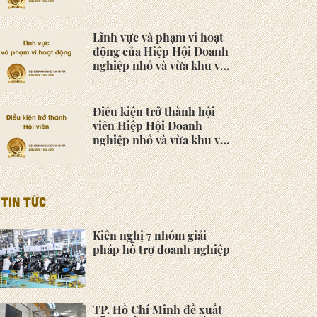
Nam
Lĩnh vực và phạm vi hoạt
động của Hiệp Hội Doanh
nghiệp nhỏ và vừa khu vực
phía Nam
Điều kiện trở thành hội
viên Hiệp Hội Doanh
nghiệp nhỏ và vừa khu vực
phía Nam
TIN TỨC
Kiến nghị 7 nhóm giải
pháp hỗ trợ doanh nghiệp
TP. Hồ Chí Minh đề xuất