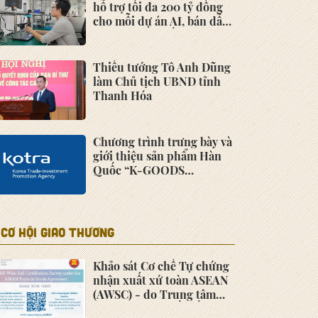
hỗ trợ tối đa 200 tỷ đồng
cho mỗi dự án AI, bán dẫn
và công nghệ số
Thiếu tướng Tô Anh Dũng
làm Chủ tịch UBND tỉnh
Thanh Hóa
Chương trình trưng bày và
giới thiệu sản phẩm Hàn
Quốc “K-GOODS
PRODUCT SHOWCASE
2022”
CƠ HỘI GIAO THƯƠNG
Khảo sát Cơ chế Tự chứng
nhận xuất xứ toàn ASEAN
(AWSC) - do Trung tâm
Thương mại Quốc tế (ITC)