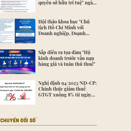
quyền sở hữu trí tuệ" ngày
10/10/2025 tại Khách sạn
Sheraton Saigon Grand
Opera
Hội thảo khoa học "Chủ
tịch Hồ Chí Minh với
Doanh nghiệp, Doanh
nhân - Từ ký ức đến khát
vọng vươn mình kiến
quốc" ngày 01/10/2025
Sắp diễn ra tọa đàm "Hộ
kinh doanh trước vấn nạn
hàng giả và tuân thủ thuế"
Nghị định 94/2023/NĐ-CP:
Chính thức giảm thuế
GTGT xuống 8% từ ngày
1/1/2024 đến 30/06/2024
CHUYỂN ĐỔI SỐ