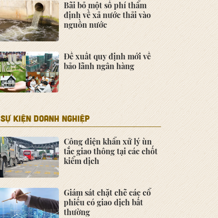
Bãi bỏ một số phí thẩm
định về xả nước thải vào
nguồn nước
Đề xuất quy định mới về
bảo lãnh ngân hàng
SỰ KIỆN DOANH NGHIỆP
Công điện khẩn xử lý ùn
tắc giao thông tại các chốt
kiểm dịch
Giám sát chặt chẽ các cổ
phiếu có giao dịch bất
thường