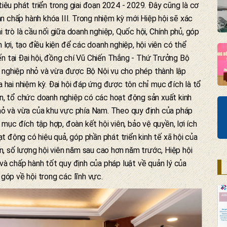
iêu phát triển trong giai đoạn 2024 - 2029. Đây cũng là cơ
an chấp hành khóa III. Trong nhiệm kỳ mới Hiệp hội sẽ xác
trò là cầu nối giữa doanh nghiệp, Quốc hội, Chính phủ, góp
lợi, tạo điều kiện để các doanh nghiệp, hội viên có thể
iến tại Đại hội, đồng chí Vũ Chiến Thắng - Thứ Trưởng Bộ
nh nghiệp nhỏ và vừa được Bộ Nội vụ cho phép thành lập
 hai nhiệm kỳ. Đại hội đáp ứng được tôn chỉ mục đích là tổ
n, tổ chức doanh nghiệp có các hoạt động sản xuất kinh
hỏ và vừa của khu vực phía Nam. Theo quy định của pháp
 mục đích tập hợp, đoàn kết hội viên, bảo vệ quyền, lợi ích
ạt động có hiệu quả, góp phần phát triển kinh tế xã hội của
n, số lượng hội viên năm sau cao hơn năm trước, Hiệp hội
và chấp hành tốt quy định của pháp luật về quản lý của
góp về hội trong các lĩnh vực.