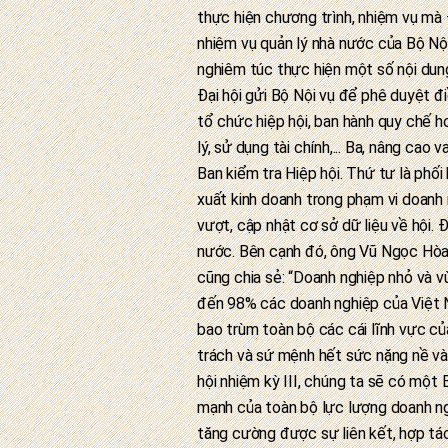
thực hiện chương trình, nhiệm vụ mà 
nhiệm vụ quản lý nhà nước của Bộ Nội 
nghiêm túc thực hiện một số nội dung
Đại hội gửi Bộ Nội vụ để phê duyệt đi
tổ chức hiệp hội, ban hành quy chế 
lý, sử dụng tài chính,... Ba, nâng cao
Ban kiểm tra Hiệp hội. Thứ tư là phối
xuất kinh doanh trong phạm vi doanh
vượt, cập nhật cơ sở dữ liệu về hội. 
nước. Bên cạnh đó, ông Vũ Ngọc Hòa 
cũng chia sẻ: “Doanh nghiệp nhỏ và v
đến 98% các doanh nghiệp của Việt N
bao trùm toàn bộ các cái lĩnh vực củ
trách và sứ mệnh hết sức nặng nề và 
hội nhiệm kỳ III, chúng ta sẽ có mộ
mạnh của toàn bộ lực lượng doanh ng
tăng cường được sự liên kết, hợp tác