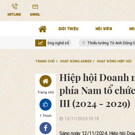
HOTLINE
EMAIL
GIỚI THIỆU
HỘI VIÊN
HO
n và công nghệ số
Thiếu tướng Tô Anh Dũng làm Chủ tịch UBND tỉnh
TRANG CHỦ
HOẠT ĐỘNG ASMES
HOẠT ĐỘNG HIỆP HỘI
Hiệp hội Doanh n
phía Nam tổ chức
Trang chủ
III (2024 - 2029)
1
Thích
13/11/2024 10:18
Sáng ngày 12/11/2024, Hiệp hội Doa