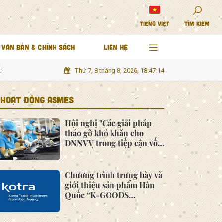
TIẾNG VIỆT
TÌM KIẾM
VĂN BẢN & CHÍNH SÁCH
LIÊN HỆ
Thứ 7, 8 tháng 8, 2026, 18:47:16
 Bộ và Tây Nguyên
Khung pháp lý cho đầu tư mạo hiểm: Bước đột phá 
HOẠT ĐỘNG ASMES
Hội nghị "Các giải pháp
tháo gỡ khó khăn cho
DNNVV trong tiếp cận vốn
phục hồi sản xuất kinh
doanh"
Chương trình trưng bày và
giới thiệu sản phẩm Hàn
Quốc “K-GOODS
PRODUCT SHOWCASE
2022”