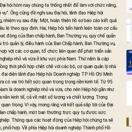
Đại hội hôm nay chúng ta thống nhất để làm với chức năng,
vụ”. Ông cũng đề nghị sau Đại hội, lãnh đạo Hiệp hội
, nhiệm vụ sau đây: Một, hoàn thiện hồ sơ báo cáo kết quả
ều lệ theo quy định. Hai, Hiệp hội tiến hành kiện toàn cơ cấu
hoạt động của Ban chấp hành, Ban Thường vụ, quy chế quản
 vai trò quản lý, điều hành của Ban Chấp hành, Ban Thường vụ,
 hợp với các cơ quan, tổ chức liên quan để phát triển sản
 nghiệp nhỏ và vừa ở khu vực phía Nam. Thứ năm là cập
Đồng thời phối hợp chặt chẽ với các bộ, cơ quan quản lý nhà
đại diện lãnh đạo Hiệp hội Doanh nghiệp TP. Hồ Chí Minh
ừa có vai trò hết sức quan trọng trong nền kinh tế. Từ 95
am là doanh nghiệp nhỏ và vừa, cho nên Hiệp hội gần như
a nền kinh tế, cả về mặt số lượng và chất lượng. Trọng
quan trọng. Vì vậy, mong rằng với kết quả sắp tới của Đại
t Ban chấp hành, một ban thường trực quy tụ được sức
hiệp. Thông qua các hoạt động của Hiệp hội chúng ta sẽ
, phối hợp. Về phía Hiệp hội doanh nghiệp Thành phố Hồ